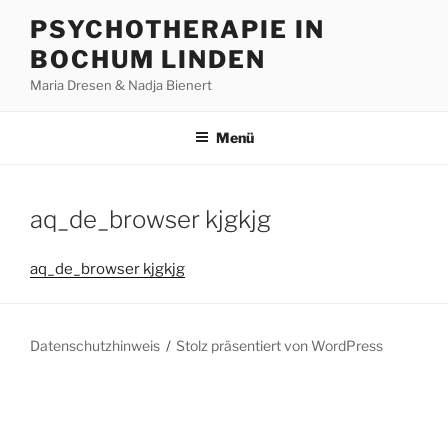
Zum
PSYCHOTHERAPIE IN
Inhalt
BOCHUM LINDEN
springen
Maria Dresen & Nadja Bienert
Menü
aq_de_browser kjgkjg
aq_de_browser kjgkjg
Datenschutzhinweis
Stolz präsentiert von WordPress